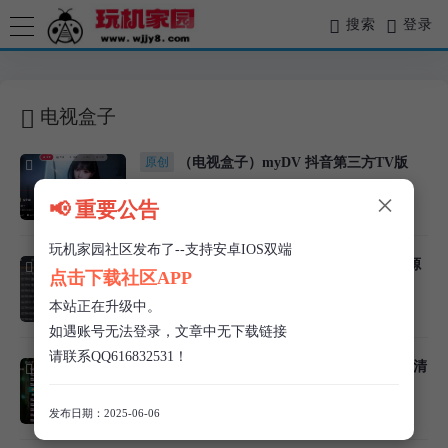
搜索
登录
电视盒子
原创
（电视盒子）myDV 抖音第三方TV版
×
📢 重要公告
玩机家园
/
实用软件
/
461 阅读
玩机家园社区发布了--支持安卓IOS双端
原创
（电视盒子）WebView电视清爽版-开源
点击下载社区APP
电视直播
本站正在升级中。
玩机家园
/
实用软件
/
1.6k 阅读
如遇账号无法登录，文章中无下载链接
请联系QQ616832531！
原创
（电视盒子）YourTV你的电视TV免费清
爽版
发布日期：2025-06-06
玩机家园
/
实用软件
/
1.7k 阅读