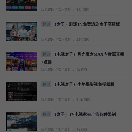
玩机家园
/
实用软件
/
241 阅读
原创
（盒子）剧迷TV免费追剧盒子高级版
玩机家园
/
实用软件
/
254 阅读
原创
（电视盒子）月光宝盒MAX内置源直播
+点播
玩机家园
/
实用软件
/
4k 阅读
原创
（电视盒子）小苹果影视免授权版
玩机家园
/
实用软件
/
3.1k 阅读
原创
（盒子）TV电视家去广告各种限制
玩机家园
/
实用软件
/
3k 阅读