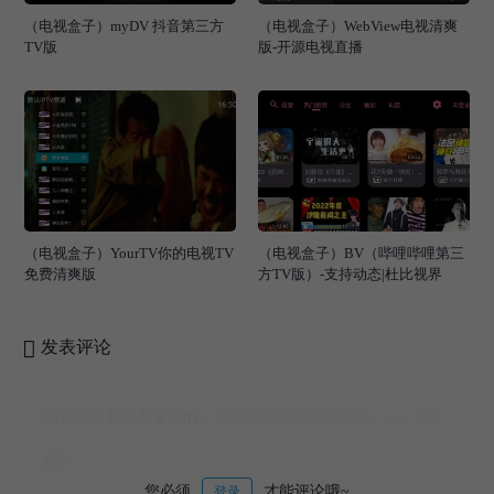
（电视盒子）myDV 抖音第三方
（电视盒子）WebView电视清爽
TV版
版-开源电视直播
（电视盒子）YourTV你的电视TV
（电视盒子）BV（哔哩哔哩第三
免费清爽版
方TV版）-支持动态|杜比视界
发表评论
您必须
才能评论哦~
登录