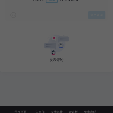
发表评论
示例页面
广告合作
友情链接
留言板
免责声明