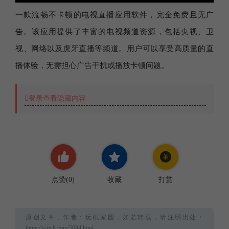
一款流畅不卡顿的电视直播应用软件，完全免费且无广
告。该应用提供了丰富的电视频道资源，包括央视、卫
视、网络以及虎牙直播等频道。用户可以享受高质量的直
播体验，无需担心广告干扰或播放卡顿问题。
登录查看隐藏内容
点赞(
0
)
收藏
打赏
原创文章，作者：玩机家园，如若转载，请注明出处：
https://wjjy8.com/5084.html