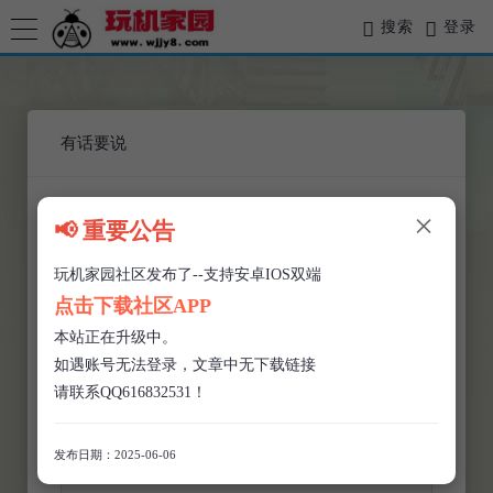
搜索
登录
有话要说
×
你的姓名
📢 重要公告
玩机家园社区发布了--支持安卓IOS双端
联系方式
点击下载社区APP
本站正在升级中。
如遇账号无法登录，文章中无下载链接
留言说明
请联系QQ616832531！
发布日期：2025-06-06