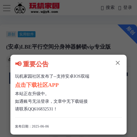
搜索
登录
原创
实用软件
(安卓)LBE平行空间分身神器解锁vip专业版
玩机家园
/
04-06
/
0 评论
/
199 阅读
/
0 赞
×
📢 重要公告
玩机家园社区发布了--支持安卓IOS双端
点击下载社区APP
本站正在升级中。
如遇账号无法登录，文章中无下载链接
请联系QQ616832531！
发布日期：2025-06-06