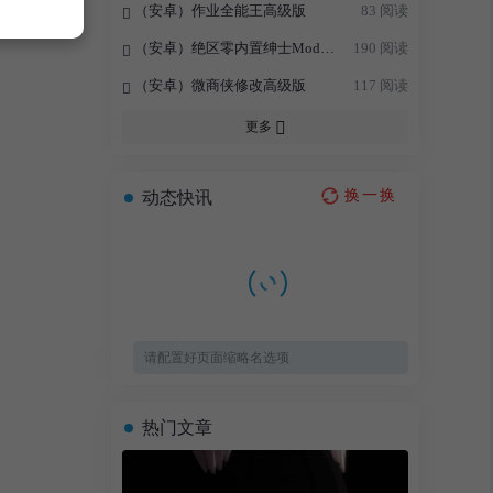
（安卓）作业全能王高级版
83 阅读
（安卓）绝区零内置绅士Mod整合包
190 阅读
（安卓）微商侠修改高级版
117 阅读
更多
换一换
动态快讯
请配置好页面缩略名选项
热门文章