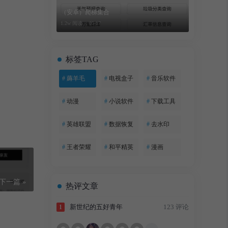
（安卓）爬梯集合
1.2w 阅读 ，
05-17
标签TAG
#
薅羊毛
#
电视盒子
#
音乐软件
#
动漫
#
小说软件
#
下载工具
#
英雄联盟
#
数据恢复
#
去水印
#
王者荣耀
#
和平精英
#
漫画
下一篇 »
热评文章
新世纪的五好青年
123 评论
1