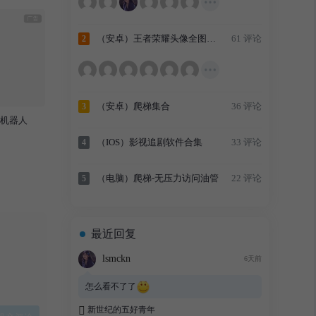
（安卓）王者荣耀头像全图透视辅助
61 评论
2
（安卓）爬梯集合
36 评论
3
理机器人
（IOS）影视追剧软件合集
33 评论
4
（电脑）爬梯-无压力访问油管
22 评论
5
最近回复
lsmckn
6天前
怎么看不了了
新世纪的五好青年