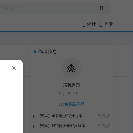
统计
登录
作者信息
×
 2 分钟
用软件
›
正文
玩机家园
QQ：616832531
TA的最新作品
（安卓）录音转换宝开心版
78 阅读
（安卓）PDF转换专家高级版
100 阅读