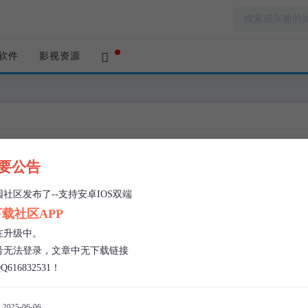
软件
影视资源
重要公告
本文阅读
社区发布了--支持安卓IOS双端
首页
›
实
载社区APP
4
在升级中。
号无法登录，文章中无下载链接
616832531！
025-06-06