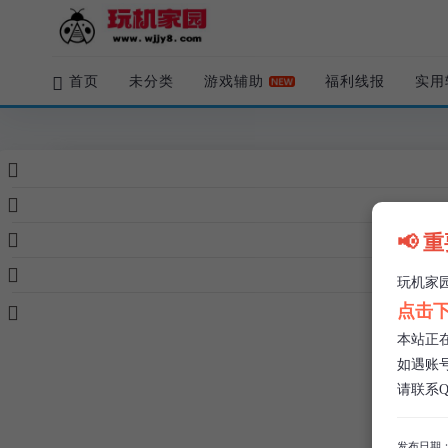
首页
未分类
游戏辅助
福利线报
实用
原创
实用软件
（安卓）贝利自动点击器高级版
📢 
玩机家园
/
01-07
/
1 条评论
/
3.3k 阅读
/
4 赞
玩机家园
QQ：616832531
点击下
本站正
如遇账
请联系QQ
发布日期：2