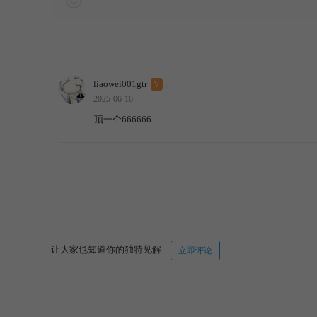
V
注册会员
L
评论等级
liaowei001gtr
:
V
2025-06-16
顶一个666666
让大家也知道你的独特见解
立即评论