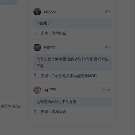
zzh666
8月2日
R
1 条回复
不能用了
（安卓）爬梯集合
wjjynb
8月1日
大哥失效了游戏里面的功能打不开 游戏可以
下载
（安卓）开心消消乐多功能直装MOD
qq1256
7月30日
这玩意的代理也不见有卖
代表官方立场
（安卓）爬梯集合